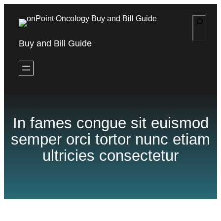
Skip
S
to
e
content
Buy and Bill Guide
a
r
c
h
In fames congue sit euismod
semper orci tortor nunc etiam
ultricies consectetur